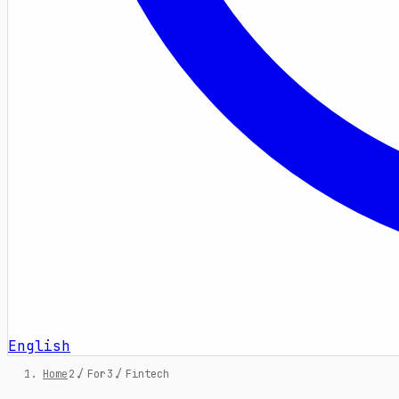
English
Home
/
For
/
Fintech