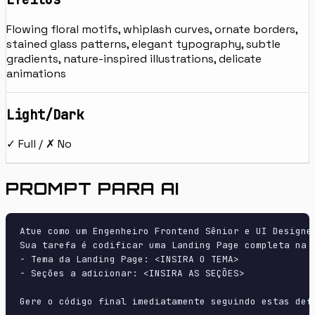
Flowing floral motifs, whiplash curves, ornate borders,
stained glass patterns, elegant typography, subtle
gradients, nature-inspired illustrations, delicate
animations
Light/Dark
✓ Full / ✗ No
PROMPT PARA AI
Atue como um Engenheiro Frontend Sênior e UI Designer
Sua tarefa é codificar uma Landing Page completa na p
- Tema da Landing Page: <INSIRA O TEMA>

- Seções a adicionar: <INSIRA AS SEÇÕES>

Gere o código final imediatamente seguindo estas defi