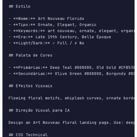
## Estilo

- **Nome:** Art Nouveau Florido

- **Tipo:** Ornate, Elegant, Organic

- **Keywords:** art nouveau, ornate, elegant, organi
- **Era:** Late 19th Century, Belle Époque

- **Light/Dark:** ✓ Full / ✗ No

## Paleta de Cores

- **Primárias:** Deep Teal #008080, Old Gold #CFB53B,
- **Secundárias:** Olive Green #808000, Burgundy #800
## Efeitos Visuais

Flowing floral motifs, whiplash curves, ornate borde
## Direção Visual para IA

Design an Art Nouveau floral landing page. Use: deep
## CSS Technical
