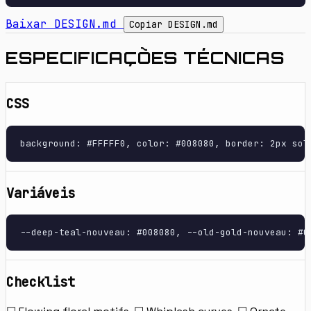
Baixar DESIGN.md
Copiar DESIGN.md
ESPECIFICAÇÕES TÉCNICAS
CSS
background: #FFFFF0, color: #008080, border: 2px sol
Variáveis
--deep-teal-nouveau: #008080, --old-gold-nouveau: #C
Checklist