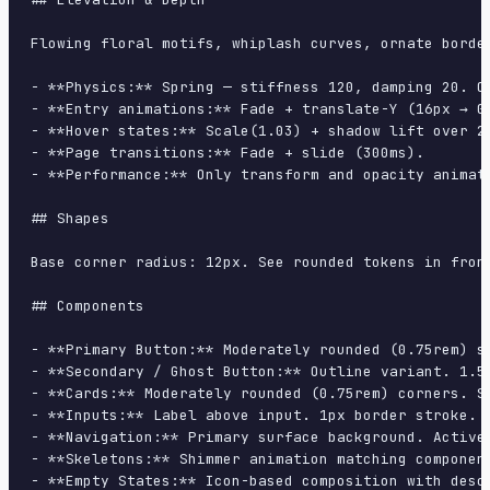
Flowing floral motifs, whiplash curves, ornate borde
- **Physics:** Spring — stiffness 120, damping 20. Co
- **Entry animations:** Fade + translate-Y (16px → 0
- **Hover states:** Scale(1.03) + shadow lift over 20
- **Page transitions:** Fade + slide (300ms).

- **Performance:** Only transform and opacity animate
## Shapes

Base corner radius: 12px. See rounded tokens in front
## Components

- **Primary Button:** Moderately rounded (0.75rem) s
- **Secondary / Ghost Button:** Outline variant. 1.5
- **Cards:** Moderately rounded (0.75rem) corners. S
- **Inputs:** Label above input. 1px border stroke. 
- **Navigation:** Primary surface background. Active
- **Skeletons:** Shimmer animation matching component
- **Empty States:** Icon-based composition with descr