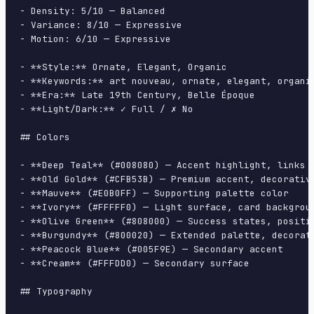
- Density: 5/10 — Balanced

- Variance: 8/10 — Expressive

- Motion: 6/10 — Expressive

- **Style:** Ornate, Elegant, Organic

- **Keywords:** art nouveau, ornate, elegant, organi
- **Era:** Late 19th Century, Belle Époque

- **Light/Dark:** ✓ Full / ✗ No

## Colors

- **Deep Teal** (#008080) — Accent highlight, links a
- **Old Gold** (#CFB53B) — Premium accent, decorative
- **Mauve** (#E0B0FF) — Supporting palette color

- **Ivory** (#FFFFF0) — Light surface, card backgroun
- **Olive Green** (#808000) — Success states, positiv
- **Burgundy** (#800020) — Extended palette, decorati
- **Peacock Blue** (#005F9E) — Secondary accent

- **Cream** (#FFFDD0) — Secondary surface

## Typography
