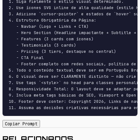
1. Siga fielmente o estilo visual determinado.

2. Use ícones SVG inline de alta qualidade (estilo H
3. Adicione `cursor-pointer` e estados de `hover` su
4. Estrutura Obrigatória da Página:

   - Navbar (Logo + Links + CTA)

   - Hero Section (Headline impactante + Subtitle + 2
   - Features (3 cards com ícones)

   - Testimonials (3 cards)

   - Pricing (3 tiers, destaque no central)

   - CTA Final

   - Footer completo com redes sociais, política de p
5. Todo o conteúdo textual deve ser em Português Bras
6. O visual deve ser CLARAMENTE distinto — não crie 
7. Use tags `<style>` no head para classes personali
8. Responsividade Total: O layout deve se adaptar pe
9. Inclua meta tags básicas de SEO, Viewport e Open G
10. Footer deve conter: Copyright 2026, Links de nave
11. Assuma as decisões criativas necessárias para en
Copiar Prompt
RELACIONADOS