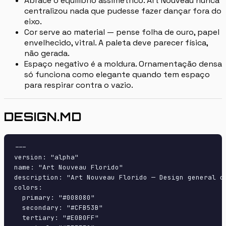
Abrace o equilíbrio assimétrico. Art Nouveau nunca
centralizou nada que pudesse fazer dançar fora do
eixo.
Cor serve ao material — pense folha de ouro, papel
envelhecido, vitral. A paleta deve parecer física,
não gerada.
Espaço negativo é a moldura. Ornamentação densa
só funciona como elegante quando tem espaço
para respirar contra o vazio.
DESIGN.MD
---

version: "alpha"

name: "Art Nouveau Florido"

description: "Art Nouveau Florido — Design general c
colors:

  primary: "#008080"

  secondary: "#CFB53B"

  tertiary: "#E0B0FF"
