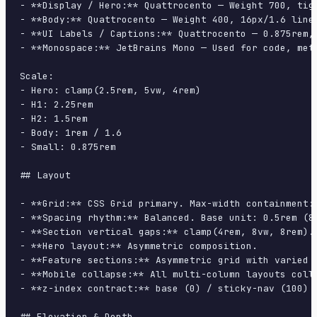
- **Display / Hero:** Quattrocento — Weight 700, tigh
- **Body:** Quattrocento — Weight 400, 16px/1.6 line-
- **UI Labels / Captions:** Quattrocento — 0.875rem, 
- **Monospace:** JetBrains Mono — Used for code, meta
Scale:

- Hero: clamp(2.5rem, 5vw, 4rem)

- H1: 2.25rem

- H2: 1.5rem

- Body: 1rem / 1.6

- Small: 0.875rem

## Layout

- **Grid:** CSS Grid primary. Max-width containment: 
- **Spacing rhythm:** Balanced. Base unit: 0.5rem (8p
- **Section vertical gaps:** clamp(4rem, 8vw, 8rem).

- **Hero layout:** Asymmetric composition.

- **Feature sections:** Asymmetric grid with varied c
- **Mobile collapse:** All multi-column layouts colla
- **z-index contract:** base (0) / sticky-nav (100) /
## Elevation & Depth
