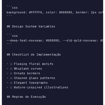
```css

background: #FFFFF0, color: #008080, border: 2px sol
```

## Design System Variables

```css

--deep-teal-nouveau: #008080, --old-gold-nouveau: #C
```

## Checklist de Implementação

- ☐ Flowing floral motifs

- ☐ Whiplash curves

- ☐ Ornate borders

- ☐ Stained glass patterns

- ☐ Elegant typography

- ☐ Nature-inspired illustrations

## Regras de Execução
