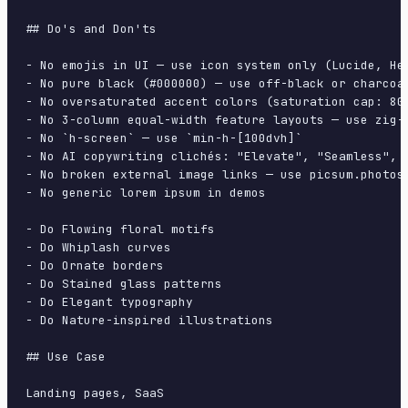
## Do's and Don'ts

- No emojis in UI — use icon system only (Lucide, Her
- No pure black (#000000) — use off-black or charcoal
- No oversaturated accent colors (saturation cap: 80%
- No 3-column equal-width feature layouts — use zig-z
- No `h-screen` — use `min-h-[100dvh]`

- No AI copywriting clichés: "Elevate", "Seamless", "
- No broken external image links — use picsum.photos 
- No generic lorem ipsum in demos

- Do Flowing floral motifs

- Do Whiplash curves

- Do Ornate borders

- Do Stained glass patterns

- Do Elegant typography

- Do Nature-inspired illustrations

## Use Case
