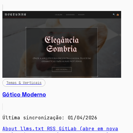
Temas & Verticais
Gótico Moderno
Última sincronização: 01/04/2026
About
llms.txt
RSS
GitLab
(abre em nova