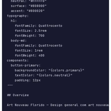
  neutral: "#FFFFF0"

  surface: "#808000"

  accent: "#800020"

typography:

  h1:

    fontFamily: Quattrocento

    fontSize: 2.5rem

    fontWeight: 700

  body-md:

    fontFamily: Quattrocento

    fontSize: 1rem

    fontWeight: 400

components:

  button-primary:

    backgroundColor: "{colors.primary}"

    textColor: "{colors.neutral}"

    padding: 12px

---

## Overview

Art Nouveau Florido — Design general com art nouveau