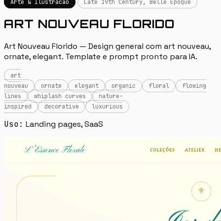
Arte & Ilustracao
Late 19th Century, Belle Époque
ART NOUVEAU FLORIDO
Art Nouveau Florido — Design general com art nouveau,
ornate, elegant. Template e prompt pronto para IA.
art
nouveau
ornate
elegant
organic
floral
flowing
lines
whiplash curves
nature-
inspired
decorative
luxurious
Uso:
Landing pages, SaaS