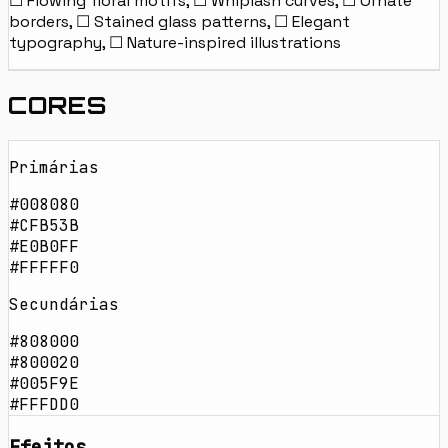
☐ Flowing floral motifs, ☐ Whiplash curves, ☐ Ornate
borders, ☐ Stained glass patterns, ☐ Elegant
typography, ☐ Nature-inspired illustrations
CORES
Primárias
#008080
#CFB53B
#E0B0FF
#FFFFF0
Secundárias
#808000
#800020
#005F9E
#FFFDD0
Efeitos