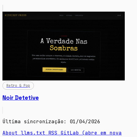
Retro & Pop
Noir Detetive
Última sincronização: 01/04/2026
About
llms.txt
RSS
GitLab
(abre em nova