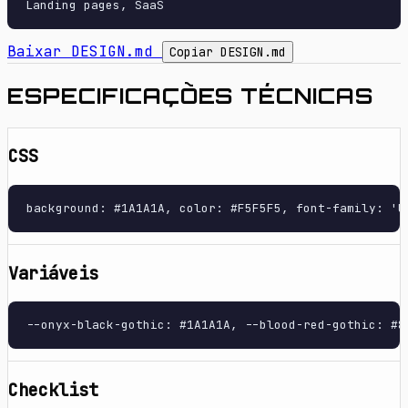
Baixar DESIGN.md
Copiar DESIGN.md
ESPECIFICAÇÕES TÉCNICAS
CSS
background: #1A1A1A, color: #F5F5F5, font-family: 'U
Variáveis
--onyx-black-gothic: #1A1A1A, --blood-red-gothic: #8
Checklist