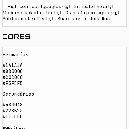
☐ High-contrast typography, ☐ Intricate line art, ☐
Modern blackletter fonts, ☐ Dramatic photography, ☐
Subtle smoke effects, ☐ Sharp architectural lines
CORES
Primárias
#1A1A1A
#8B0000
#C0C0C0
#F5F5F5
Secundárias
#480048
#228B22
#FFFFFF