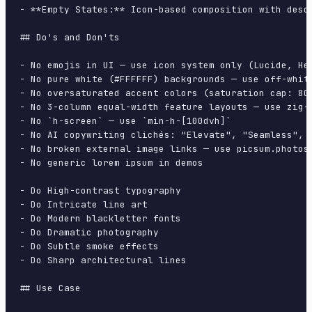
- **Empty States:** Icon-based composition with descr
## Do's and Don'ts

- No emojis in UI — use icon system only (Lucide, Her
- No pure white (#FFFFFF) backgrounds — use off-white
- No oversaturated accent colors (saturation cap: 80%
- No 3-column equal-width feature layouts — use zig-z
- No `h-screen` — use `min-h-[100dvh]`

- No AI copywriting clichés: "Elevate", "Seamless", "
- No broken external image links — use picsum.photos 
- No generic lorem ipsum in demos

- Do High-contrast typography

- Do Intricate line art

- Do Modern blackletter fonts

- Do Dramatic photography

- Do Subtle smoke effects

- Do Sharp architectural lines

## Use Case
