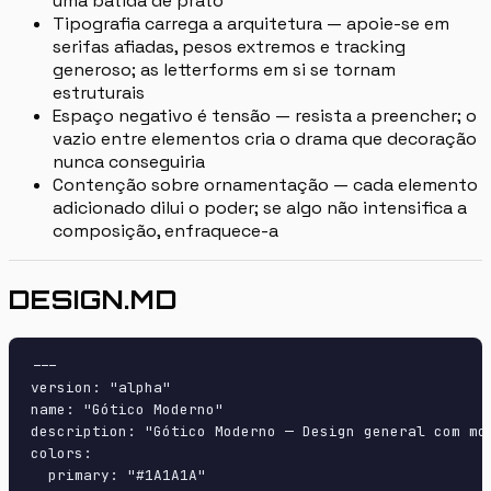
uma batida de prato
Tipografia carrega a arquitetura — apoie-se em
serifas afiadas, pesos extremos e tracking
generoso; as letterforms em si se tornam
estruturais
Espaço negativo é tensão — resista a preencher; o
vazio entre elementos cria o drama que decoração
nunca conseguiria
Contenção sobre ornamentação — cada elemento
adicionado dilui o poder; se algo não intensifica a
composição, enfraquece-a
DESIGN.MD
---

version: "alpha"

name: "Gótico Moderno"

description: "Gótico Moderno — Design general com mo
colors:

  primary: "#1A1A1A"
