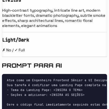
Efeitos
High-contrast typography, intricate line art, modern
blackletter fonts, dramatic photography, subtle smoke
effects, sharp architectural lines, romantic floral
elements, elegant animations
Light/Dark
✗ No / ✓ Full
PROMPT PARA AI
Atue como um Engenheiro Frontend Sênior e UI Designer
Sua tarefa é codificar uma Landing Page completa na p
- Tema da Landing Page: <INSIRA O TEMA>

- Seções a adicionar: <INSIRA AS SEÇÕES>

Gere o código final imediatamente seguindo estas defi