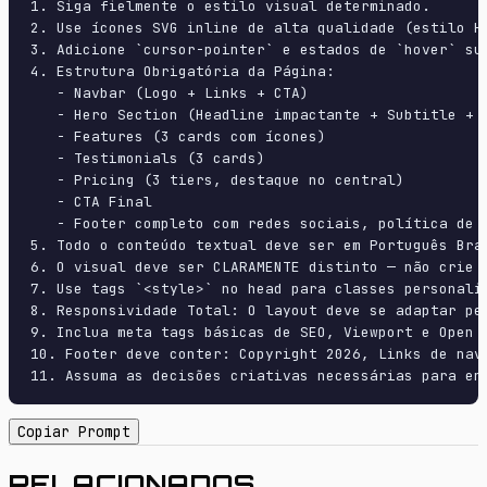
1. Siga fielmente o estilo visual determinado.

2. Use ícones SVG inline de alta qualidade (estilo H
3. Adicione `cursor-pointer` e estados de `hover` su
4. Estrutura Obrigatória da Página:

   - Navbar (Logo + Links + CTA)

   - Hero Section (Headline impactante + Subtitle + 2
   - Features (3 cards com ícones)

   - Testimonials (3 cards)

   - Pricing (3 tiers, destaque no central)

   - CTA Final

   - Footer completo com redes sociais, política de p
5. Todo o conteúdo textual deve ser em Português Bras
6. O visual deve ser CLARAMENTE distinto — não crie 
7. Use tags `<style>` no head para classes personali
8. Responsividade Total: O layout deve se adaptar pe
9. Inclua meta tags básicas de SEO, Viewport e Open G
10. Footer deve conter: Copyright 2026, Links de nave
11. Assuma as decisões criativas necessárias para en
Copiar Prompt
RELACIONADOS