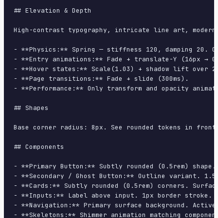
## Elevation & Depth

High-contrast typography, intricate line art, modern
- **Physics:** Spring — stiffness 120, damping 20. Co
- **Entry animations:** Fade + translate-Y (16px → 0
- **Hover states:** Scale(1.03) + shadow lift over 20
- **Page transitions:** Fade + slide (300ms).

- **Performance:** Only transform and opacity animate
## Shapes

Base corner radius: 8px. See rounded tokens in front 
## Components

- **Primary Button:** Subtly rounded (0.5rem) shape.
- **Secondary / Ghost Button:** Outline variant. 1.5
- **Cards:** Subtly rounded (0.5rem) corners. Surfac
- **Inputs:** Label above input. 1px border stroke. 
- **Navigation:** Primary surface background. Active
- **Skeletons:** Shimmer animation matching component