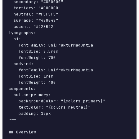
  secondary: "#8B0000"

  tertiary: "#C0C0C0"

  neutral: "#F5F5F5"

  surface: "#480048"

  accent: "#228B22"

typography:

  h1:

    fontFamily: UnifrakturMaguntia

    fontSize: 2.5rem

    fontWeight: 700

  body-md:

    fontFamily: UnifrakturMaguntia

    fontSize: 1rem

    fontWeight: 400

components:

  button-primary:

    backgroundColor: "{colors.primary}"

    textColor: "{colors.neutral}"

    padding: 12px

---

## Overview
