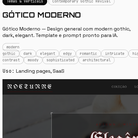
Temas & Verticais
Contemporary Gothic Revival
GÓTICO MODERNO
Gótico Moderno — Design general com modern gothic,
dark, elegant. Template e prompt pronto para IA.
modern
gothic
dark
elegant
edgy
romantic
intricate
hi
contrast
moody
sophisticated
architectural
Uso:
Landing pages, SaaS