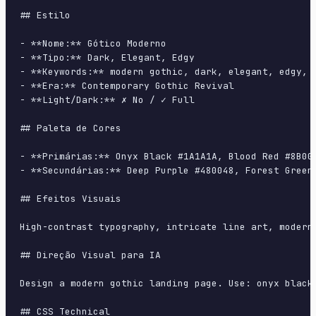
## Estilo

- **Nome:** Gótico Moderno

- **Tipo:** Dark, Elegant, Edgy

- **Keywords:** modern gothic, dark, elegant, edgy, 
- **Era:** Contemporary Gothic Revival

- **Light/Dark:** ✗ No / ✓ Full

## Paleta de Cores

- **Primárias:** Onyx Black #1A1A1A, Blood Red #8B000
- **Secundárias:** Deep Purple #480048, Forest Green 
## Efeitos Visuais

High-contrast typography, intricate line art, modern
## Direção Visual para IA

Design a modern gothic landing page. Use: onyx black
## CSS Technical
