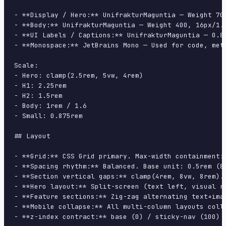
- **Display / Hero:** UnifrakturMaguntia — Weight 700
- **Body:** UnifrakturMaguntia — Weight 400, 16px/1.6
- **UI Labels / Captions:** UnifrakturMaguntia — 0.87
- **Monospace:** JetBrains Mono — Used for code, meta
Scale:

- Hero: clamp(2.5rem, 5vw, 4rem)

- H1: 2.25rem

- H2: 1.5rem

- Body: 1rem / 1.6

- Small: 0.875rem

## Layout

- **Grid:** CSS Grid primary. Max-width containment: 
- **Spacing rhythm:** Balanced. Base unit: 0.5rem (8p
- **Section vertical gaps:** clamp(4rem, 8vw, 8rem).

- **Hero layout:** Split-screen (text left, visual ri
- **Feature sections:** Zig-zag alternating text+imag
- **Mobile collapse:** All multi-column layouts colla
- **z-index contract:** base (0) / sticky-nav (100) /