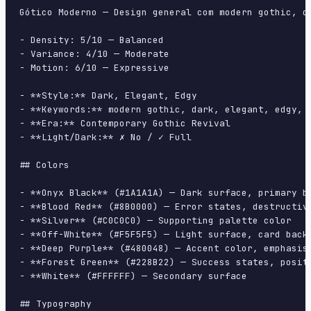
Gótico Moderno — Design general com modern gothic, d
- Density: 5/10 — Balanced

- Variance: 4/10 — Moderate

- Motion: 6/10 — Expressive

- **Style:** Dark, Elegant, Edgy

- **Keywords:** modern gothic, dark, elegant, edgy, 
- **Era:** Contemporary Gothic Revival

- **Light/Dark:** ✗ No / ✓ Full

## Colors

- **Onyx Black** (#1A1A1A) — Dark surface, primary ba
- **Blood Red** (#8B0000) — Error states, destructive
- **Silver** (#C0C0C0) — Supporting palette color

- **Off-White** (#F5F5F5) — Light surface, card backg
- **Deep Purple** (#480048) — Accent color, emphasis 
- **Forest Green** (#228B22) — Success states, positi
- **White** (#FFFFFF) — Secondary surface

## Typography
