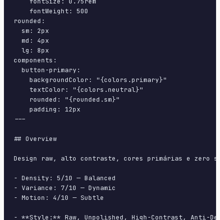
    fontSize: 0.75rem

    fontWeight: 500

rounded:

  sm: 2px

  md: 4px

  lg: 8px

components:

  button-primary:

    backgroundColor: "{colors.primary}"

    textColor: "{colors.neutral}"

    rounded: "{rounded.sm}"

    padding: 12px

---

## Overview

Design raw, alto contraste, cores primárias e zero s
- Density: 5/10 — Balanced

- Variance: 7/10 — Dynamic

- Motion: 4/10 — Subtle

- **Style:** Raw, Unpolished, High-Contrast, Anti-Des