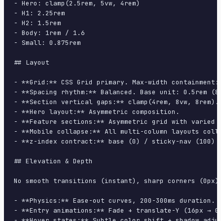
- Hero: clamp(2.5rem, 5vw, 4rem)

- H1: 2.25rem

- H2: 1.5rem

- Body: 1rem / 1.6

- Small: 0.875rem

## Layout

- **Grid:** CSS Grid primary. Max-width containment: 
- **Spacing rhythm:** Balanced. Base unit: 0.5rem (8p
- **Section vertical gaps:** clamp(4rem, 8vw, 8rem).

- **Hero layout:** Asymmetric composition.

- **Feature sections:** Asymmetric grid with varied c
- **Mobile collapse:** All multi-column layouts colla
- **z-index contract:** base (0) / sticky-nav (100) /
## Elevation & Depth

No smooth transitions (instant), sharp corners (0px),
- **Physics:** Ease-out curves, 200-300ms duration. S
- **Entry animations:** Fade + translate-Y (16px → 0
- **Hover states:** Subtle color shift + shadow adjus