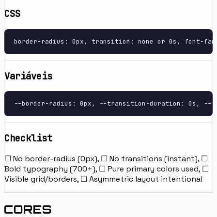
CSS
border-radius: 0px, transition: none or 0s, font-fam
Variáveis
--border-radius: 0px, --transition-duration: 0s, --f
Checklist
☐ No border-radius (0px), ☐ No transitions (instant), ☐
Bold typography (700+), ☐ Pure primary colors used, ☐
Visible grid/borders, ☐ Asymmetric layout intentional
CORES