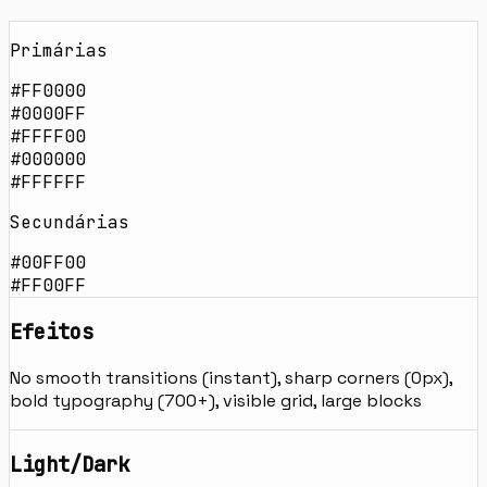
Primárias
#FF0000
#0000FF
#FFFF00
#000000
#FFFFFF
Secundárias
#00FF00
#FF00FF
Efeitos
No smooth transitions (instant), sharp corners (0px),
bold typography (700+), visible grid, large blocks
Light/Dark