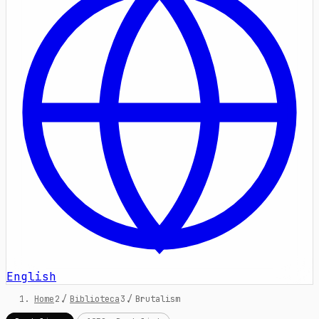
English
Home
/
Biblioteca
/
Brutalism