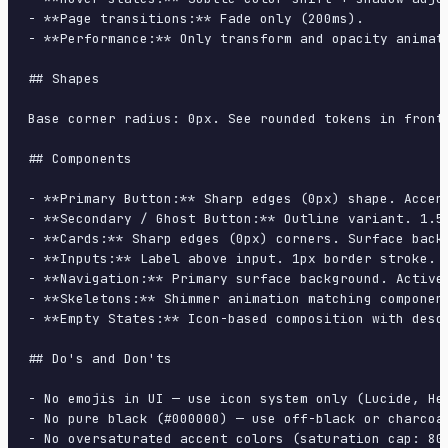
- **Page transitions:** Fade only (200ms).

- **Performance:** Only transform and opacity animate
## Shapes

Base corner radius: 0px. See rounded tokens in front 
## Components

- **Primary Button:** Sharp edges (0px) shape. Accen
- **Secondary / Ghost Button:** Outline variant. 1.5
- **Cards:** Sharp edges (0px) corners. Surface back
- **Inputs:** Label above input. 1px border stroke. 
- **Navigation:** Primary surface background. Active
- **Skeletons:** Shimmer animation matching component
- **Empty States:** Icon-based composition with descr
## Do's and Don'ts

- No emojis in UI — use icon system only (Lucide, Her
- No pure black (#000000) — use off-black or charcoal
- No oversaturated accent colors (saturation cap: 80%