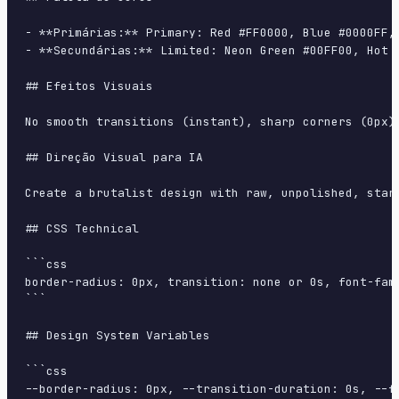
- **Primárias:** Primary: Red #FF0000, Blue #0000FF, 
- **Secundárias:** Limited: Neon Green #00FF00, Hot P
## Efeitos Visuais

No smooth transitions (instant), sharp corners (0px),
## Direção Visual para IA

Create a brutalist design with raw, unpolished, star
## CSS Technical

```css

border-radius: 0px, transition: none or 0s, font-fam
```

## Design System Variables

```css

--border-radius: 0px, --transition-duration: 0s, --f