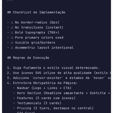
```

## Checklist de Implementação

- ☐ No border-radius (0px)

- ☐ No transitions (instant)

- ☐ Bold typography (700+)

- ☐ Pure primary colors used

- ☐ Visible grid/borders

- ☐ Asymmetric layout intentional

## Regras de Execução

1. Siga fielmente o estilo visual determinado.

2. Use ícones SVG inline de alta qualidade (estilo H
3. Adicione `cursor-pointer` e estados de `hover` su
4. Estrutura Obrigatória da Página:

   - Navbar (Logo + Links + CTA)

   - Hero Section (Headline impactante + Subtitle + 2
   - Features (3 cards com ícones)

   - Testimonials (3 cards)

   - Pricing (3 tiers, destaque no central)
