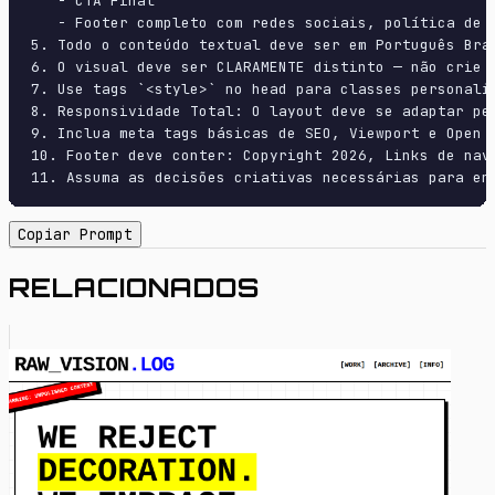
   - CTA Final

   - Footer completo com redes sociais, política de p
5. Todo o conteúdo textual deve ser em Português Bras
6. O visual deve ser CLARAMENTE distinto — não crie 
7. Use tags `<style>` no head para classes personali
8. Responsividade Total: O layout deve se adaptar pe
9. Inclua meta tags básicas de SEO, Viewport e Open G
10. Footer deve conter: Copyright 2026, Links de nave
11. Assuma as decisões criativas necessárias para en
Copiar Prompt
RELACIONADOS