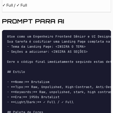
✓ Full / ✓ Full
PROMPT PARA AI
Atue como um Engenheiro Frontend Sênior e UI Designer
Sua tarefa é codificar uma Landing Page completa na p
- Tema da Landing Page: <INSIRA O TEMA>

- Seções a adicionar: <INSIRA AS SEÇÕES>

Gere o código final imediatamente seguindo estas defi
## Estilo

- **Nome:** Brutalism

- **Tipo:** Raw, Unpolished, High-Contrast, Anti-Desi
- **Keywords:** Raw, unpolished, stark, high contras
- **Era:** 1950s Brutalist

- **Light/Dark:** ✓ Full / ✓ Full

## Paleta de Cores
