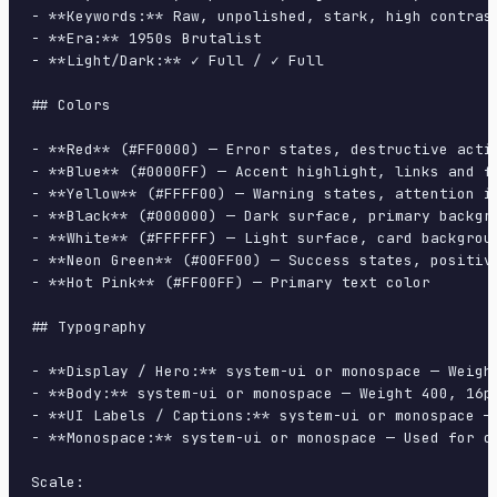
- **Keywords:** Raw, unpolished, stark, high contras
- **Era:** 1950s Brutalist

- **Light/Dark:** ✓ Full / ✓ Full

## Colors

- **Red** (#FF0000) — Error states, destructive actio
- **Blue** (#0000FF) — Accent highlight, links and fo
- **Yellow** (#FFFF00) — Warning states, attention in
- **Black** (#000000) — Dark surface, primary backgro
- **White** (#FFFFFF) — Light surface, card backgroun
- **Neon Green** (#00FF00) — Success states, positive
- **Hot Pink** (#FF00FF) — Primary text color

## Typography

- **Display / Hero:** system-ui or monospace — Weight
- **Body:** system-ui or monospace — Weight 400, 16px
- **UI Labels / Captions:** system-ui or monospace — 
- **Monospace:** system-ui or monospace — Used for co
Scale:
