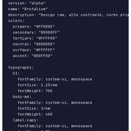
version: "alpha"

name: "Brutalism"

description: "Design raw, alto contraste, cores prim
colors:

  primary: "#FF0000"

  secondary: "#0000FF"

  tertiary: "#FFFF00"

  neutral: "#000000"

  surface: "#FFFFFF"

  accent: "#00FF00"

typography:

  h1:

    fontFamily: system-ui, monospace

    fontSize: 2.25rem

    fontWeight: 700

  body-md:

    fontFamily: system-ui, monospace

    fontSize: 1rem

    fontWeight: 400

  label-caps:

    fontFamily: system-ui, monospace
