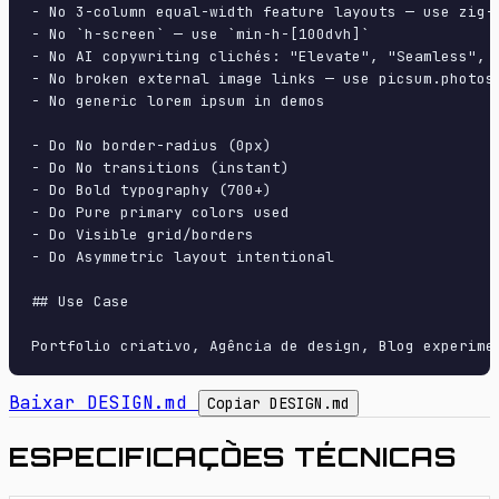
- No 3-column equal-width feature layouts — use zig-z
- No `h-screen` — use `min-h-[100dvh]`

- No AI copywriting clichés: "Elevate", "Seamless", "
- No broken external image links — use picsum.photos 
- No generic lorem ipsum in demos

- Do No border-radius (0px)

- Do No transitions (instant)

- Do Bold typography (700+)

- Do Pure primary colors used

- Do Visible grid/borders

- Do Asymmetric layout intentional

## Use Case

Baixar DESIGN.md
Copiar DESIGN.md
ESPECIFICAÇÕES TÉCNICAS