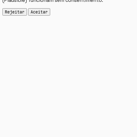
(Plausible) funcionam sem consentimento.
Rejeitar
Aceitar