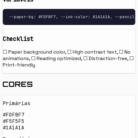
--paper-bg: #FDFBF7, --ink-color: #1A1A1A, --pencil-
Checklist
☐ Paper background color, ☐ High contrast text, ☐ No
animations, ☐ Reading optimized, ☐ Distraction-free, ☐
Print-friendly
CORES
Primárias
#FDFBF7
#F5F5F5
#1A1A1A