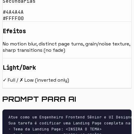
Secundárias
#4A4A4A
#FFFF00
Efeitos
No motion blur, distinct page turns, grain/noise texture,
sharp transitions (no fade)
Light/Dark
✓ Full / ✗ Low (inverted only)
PROMPT PARA AI
Atue como um Engenheiro Frontend Sênior e UI Designer
Sua tarefa é codificar uma Landing Page completa na p
- Tema da Landing Page: <INSIRA O TEMA>
