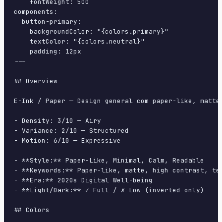
    fontWeight: 500

components:

  button-primary:

    backgroundColor: "{colors.primary}"

    textColor: "{colors.neutral}"

    padding: 12px

---

## Overview

E-Ink / Paper — Design general com paper-like, matte
- Density: 3/10 — Airy

- Variance: 2/10 — Structured

- Motion: 6/10 — Expressive

- **Style:** Paper-Like, Minimal, Calm, Readable

- **Keywords:** Paper-like, matte, high contrast, tex
- **Era:** 2020s Digital Well-being

- **Light/Dark:** ✓ Full / ✗ Low (inverted only)

## Colors
