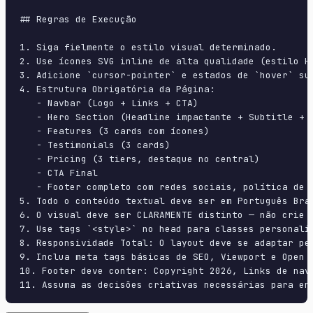
## Regras de Execução

1. Siga fielmente o estilo visual determinado.

2. Use ícones SVG inline de alta qualidade (estilo H
3. Adicione `cursor-pointer` e estados de `hover` su
4. Estrutura Obrigatória da Página:

   - Navbar (Logo + Links + CTA)

   - Hero Section (Headline impactante + Subtitle + 2
   - Features (3 cards com ícones)

   - Testimonials (3 cards)

   - Pricing (3 tiers, destaque no central)

   - CTA Final

   - Footer completo com redes sociais, política de p
5. Todo o conteúdo textual deve ser em Português Bras
6. O visual deve ser CLARAMENTE distinto — não crie 
7. Use tags `<style>` no head para classes personali
8. Responsividade Total: O layout deve se adaptar pe
9. Inclua meta tags básicas de SEO, Viewport e Open G
10. Footer deve conter: Copyright 2026, Links de nave
11. Assuma as decisões criativas necessárias para en