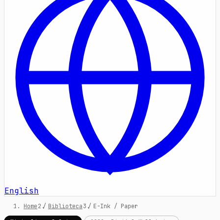
English
Home
/
Biblioteca
/
E-Ink / Paper