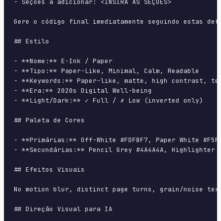
- Seções a adicionar: <INSIRA AS SEÇÕES>

Gere o código final imediatamente seguindo estas defi
## Estilo

- **Nome:** E-Ink / Paper

- **Tipo:** Paper-Like, Minimal, Calm, Readable

- **Keywords:** Paper-like, matte, high contrast, tex
- **Era:** 2020s Digital Well-being

- **Light/Dark:** ✓ Full / ✗ Low (inverted only)

## Paleta de Cores

- **Primárias:** Off-White #FDFBF7, Paper White #F5F5
- **Secundárias:** Pencil Grey #4A4A4A, Highlighter Y
## Efeitos Visuais

No motion blur, distinct page turns, grain/noise text
## Direção Visual para IA
