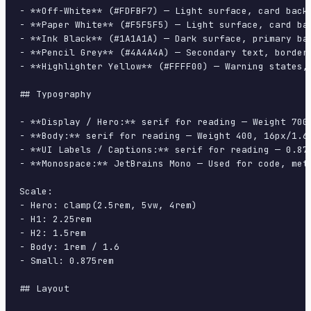
- **Off-White** (#FDFBF7) — Light surface, card backg
- **Paper White** (#F5F5F5) — Light surface, card bac
- **Ink Black** (#1A1A1A) — Dark surface, primary bac
- **Pencil Grey** (#4A4A4A) — Secondary text, borders
- **Highlighter Yellow** (#FFFF00) — Warning states, 
## Typography

- **Display / Hero:** serif for reading — Weight 700,
- **Body:** serif for reading — Weight 400, 16px/1.6 
- **UI Labels / Captions:** serif for reading — 0.875
- **Monospace:** JetBrains Mono — Used for code, meta
Scale:

- Hero: clamp(2.5rem, 5vw, 4rem)

- H1: 2.25rem

- H2: 1.5rem

- Body: 1rem / 1.6

- Small: 0.875rem

## Layout
