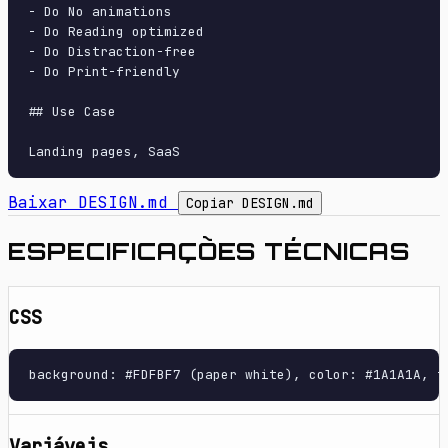
- Do No animations

- Do Reading optimized

- Do Distraction-free

- Do Print-friendly

## Use Case

Baixar DESIGN.md
Copiar DESIGN.md
ESPECIFICAÇÕES TÉCNICAS
CSS
background: #FDFBF7 (paper white), color: #1A1A1A, t
Variáveis