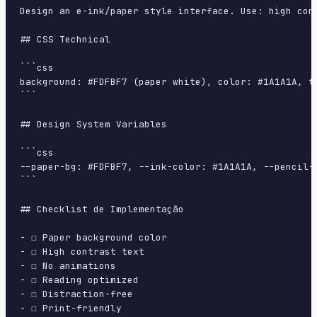
Design an e-ink/paper style interface. Use: high con
## CSS Technical

```css

background: #FDFBF7 (paper white), color: #1A1A1A, t
```

## Design System Variables

```css

--paper-bg: #FDFBF7, --ink-color: #1A1A1A, --pencil-
```

## Checklist de Implementação

- ☐ Paper background color

- ☐ High contrast text

- ☐ No animations

- ☐ Reading optimized

- ☐ Distraction-free

- ☐ Print-friendly
