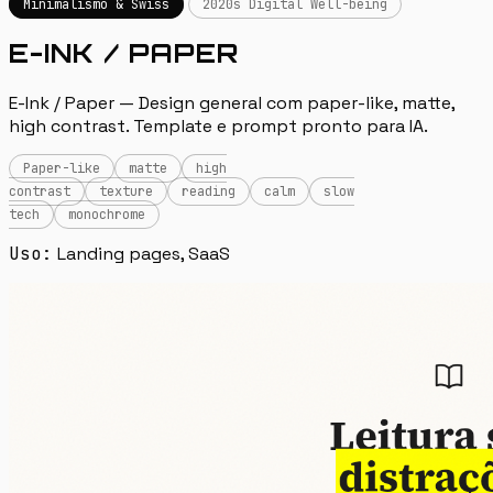
Minimalismo & Swiss
2020s Digital Well-being
E-INK / PAPER
E-Ink / Paper — Design general com paper-like, matte,
high contrast. Template e prompt pronto para IA.
Paper-like
matte
high
contrast
texture
reading
calm
slow
tech
monochrome
Uso:
Landing pages, SaaS