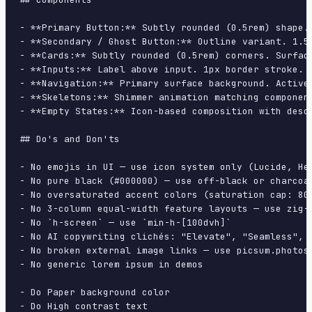
- **Primary Button:** Subtly rounded (0.5rem) shape.
- **Secondary / Ghost Button:** Outline variant. 1.5
- **Cards:** Subtly rounded (0.5rem) corners. Surfac
- **Inputs:** Label above input. 1px border stroke. 
- **Navigation:** Primary surface background. Active
- **Skeletons:** Shimmer animation matching component
- **Empty States:** Icon-based composition with descr
## Do's and Don'ts

- No emojis in UI — use icon system only (Lucide, Her
- No pure black (#000000) — use off-black or charcoal
- No oversaturated accent colors (saturation cap: 80%
- No 3-column equal-width feature layouts — use zig-z
- No `h-screen` — use `min-h-[100dvh]`

- No AI copywriting clichés: "Elevate", "Seamless", "
- No broken external image links — use picsum.photos 
- No generic lorem ipsum in demos

- Do Paper background color

- Do High contrast text
