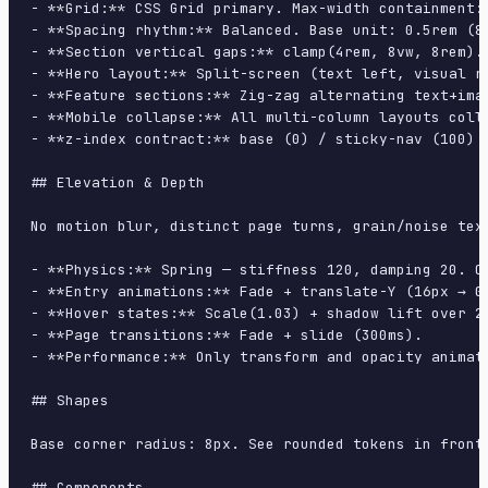
- **Grid:** CSS Grid primary. Max-width containment: 
- **Spacing rhythm:** Balanced. Base unit: 0.5rem (8p
- **Section vertical gaps:** clamp(4rem, 8vw, 8rem).

- **Hero layout:** Split-screen (text left, visual ri
- **Feature sections:** Zig-zag alternating text+imag
- **Mobile collapse:** All multi-column layouts colla
- **z-index contract:** base (0) / sticky-nav (100) /
## Elevation & Depth

No motion blur, distinct page turns, grain/noise text
- **Physics:** Spring — stiffness 120, damping 20. Co
- **Entry animations:** Fade + translate-Y (16px → 0
- **Hover states:** Scale(1.03) + shadow lift over 20
- **Page transitions:** Fade + slide (300ms).

- **Performance:** Only transform and opacity animate
## Shapes

Base corner radius: 8px. See rounded tokens in front 
## Components
