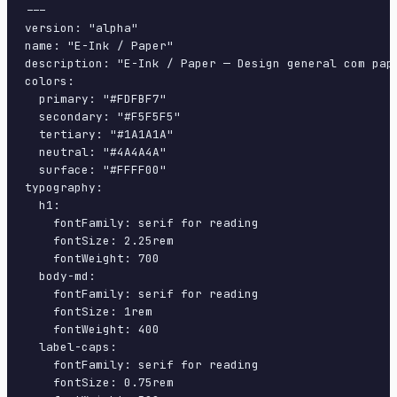
---

version: "alpha"

name: "E-Ink / Paper"

description: "E-Ink / Paper — Design general com pap
colors:

  primary: "#FDFBF7"

  secondary: "#F5F5F5"

  tertiary: "#1A1A1A"

  neutral: "#4A4A4A"

  surface: "#FFFF00"

typography:

  h1:

    fontFamily: serif for reading

    fontSize: 2.25rem

    fontWeight: 700

  body-md:

    fontFamily: serif for reading

    fontSize: 1rem

    fontWeight: 400

  label-caps:

    fontFamily: serif for reading

    fontSize: 0.75rem
