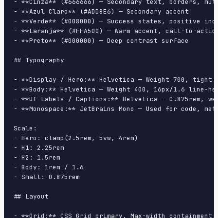
- **Cinza** (#666666) — Secondary text, borders, mute
- **Azul Claro** (#ADD8E6) — Secondary accent

- **Verde** (#008000) — Success states, positive indi
- **Laranja** (#FFA500) — Warm accent, call-to-action
- **Preto** (#000000) — Deep contrast surface

## Typography

- **Display / Hero:** Helvetica — Weight 700, tight t
- **Body:** Helvetica — Weight 400, 16px/1.6 line-hei
- **UI Labels / Captions:** Helvetica — 0.875rem, wei
- **Monospace:** JetBrains Mono — Used for code, meta
Scale:

- Hero: clamp(2.5rem, 5vw, 4rem)

- H1: 2.25rem

- H2: 1.5rem

- Body: 1rem / 1.6

- Small: 0.875rem

## Layout

- **Grid:** CSS Grid primary. Max-width containment: 