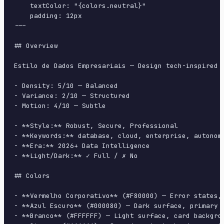
    textColor: "{colors.neutral}"

    padding: 12px

---

## Overview

Estilo de Dados Empresariais — Design tech-inspired 
- Density: 5/10 — Balanced

- Variance: 2/10 — Structured

- Motion: 4/10 — Subtle

- **Style:** Robust, Secure, Professional

- **Keywords:** database, cloud, enterprise, autonom
- **Era:** 2026+ Data Intelligence

- **Light/Dark:** ✓ Full / ✗ No

## Colors

- **Vermelho Corporativo** (#F80000) — Error states, 
- **Azul Escuro** (#000080) — Dark surface, primary b
- **Branco** (#FFFFFF) — Light surface, card backgrou