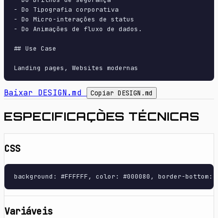
- Do Tipografia corporativa

- Do Micro-interações de status

- Do Animações de fluxo de dados.

## Use Case

Baixar DESIGN.md
Copiar DESIGN.md
ESPECIFICAÇÕES TÉCNICAS
CSS
background: #FFFFFF, color: #000080, border-bottom: 
Variáveis