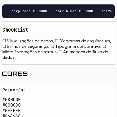
--corp-red: #F80000, --dark-blue: #000080, --white: 
Checklist
☐ Visualizações de dados, ☐ Diagramas de arquitetura,
☐ Brilhos de segurança, ☐ Tipografia corporativa, ☐
Micro-interações de status, ☐ Animações de fluxo de
dados.
CORES
Primárias
#F80000
#000080
#FFFFFF
#666666