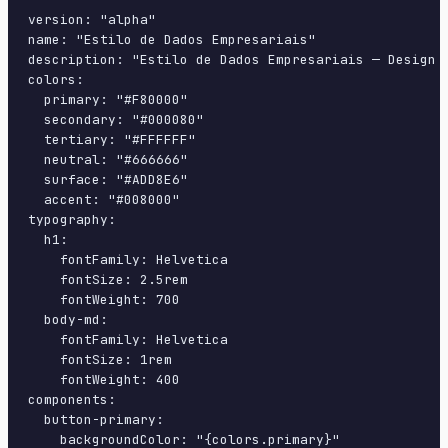
version: "alpha"

name: "Estilo de Dados Empresariais"

description: "Estilo de Dados Empresariais — Design 
colors:

  primary: "#F80000"

  secondary: "#000080"

  tertiary: "#FFFFFF"

  neutral: "#666666"

  surface: "#ADD8E6"

  accent: "#008000"

typography:

  h1:

    fontFamily: Helvetica

    fontSize: 2.5rem

    fontWeight: 700

  body-md:

    fontFamily: Helvetica

    fontSize: 1rem

    fontWeight: 400

components:

  button-primary:

    backgroundColor: "{colors.primary}"
