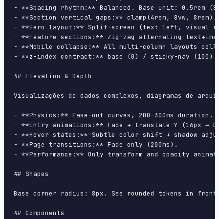
- **Spacing rhythm:** Balanced. Base unit: 0.5rem (8p
- **Section vertical gaps:** clamp(4rem, 8vw, 8rem).

- **Hero layout:** Split-screen (text left, visual ri
- **Feature sections:** Zig-zag alternating text+imag
- **Mobile collapse:** All multi-column layouts colla
- **z-index contract:** base (0) / sticky-nav (100) /
## Elevation & Depth

Visualizações de dados complexos, diagramas de arqui
- **Physics:** Ease-out curves, 200-300ms duration. S
- **Entry animations:** Fade + translate-Y (16px → 0
- **Hover states:** Subtle color shift + shadow adjus
- **Page transitions:** Fade only (200ms).

- **Performance:** Only transform and opacity animate
## Shapes

Base corner radius: 8px. See rounded tokens in front 
## Components
