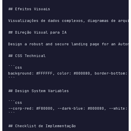
## Efeitos Visuais

Visualizações de dados complexos, diagramas de arqui
## Direção Visual para IA

Design a robust and secure landing page for an Auton
## CSS Technical

```css

background: #FFFFFF, color: #000080, border-bottom: 
```

## Design System Variables

```css

--corp-red: #F80000, --dark-blue: #000080, --white: 
```

## Checklist de Implementação
