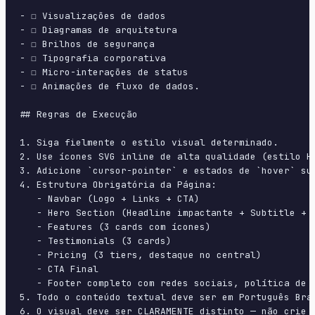
- ☐ Visualizações de dados

- ☐ Diagramas de arquitetura

- ☐ Brilhos de segurança

- ☐ Tipografia corporativa

- ☐ Micro-interações de status

- ☐ Animações de fluxo de dados.

## Regras de Execução

1. Siga fielmente o estilo visual determinado.

2. Use ícones SVG inline de alta qualidade (estilo H
3. Adicione `cursor-pointer` e estados de `hover` su
4. Estrutura Obrigatória da Página:

   - Navbar (Logo + Links + CTA)

   - Hero Section (Headline impactante + Subtitle + 2
   - Features (3 cards com ícones)

   - Testimonials (3 cards)

   - Pricing (3 tiers, destaque no central)

   - CTA Final

   - Footer completo com redes sociais, política de p
5. Todo o conteúdo textual deve ser em Português Bras
6. O visual deve ser CLARAMENTE distinto — não crie 