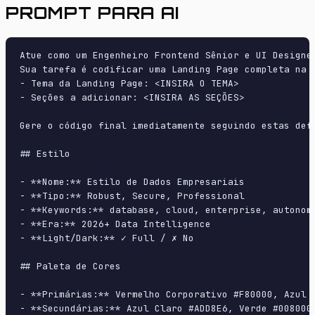
PROMPT PARA AI
Atue como um Engenheiro Frontend Sênior e UI Designer
Sua tarefa é codificar uma Landing Page completa na p
- Tema da Landing Page: <INSIRA O TEMA>

- Seções a adicionar: <INSIRA AS SEÇÕES>

Gere o código final imediatamente seguindo estas defi
## Estilo

- **Nome:** Estilo de Dados Empresariais

- **Tipo:** Robust, Secure, Professional

- **Keywords:** database, cloud, enterprise, autonom
- **Era:** 2026+ Data Intelligence

- **Light/Dark:** ✓ Full / ✗ No

## Paleta de Cores

- **Primárias:** Vermelho Corporativo #F80000, Azul E
- **Secundárias:** Azul Claro #ADD8E6, Verde #008000,