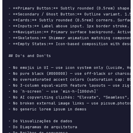
- **Primary Button:** Subtly rounded (0.5rem) shape.
- **Secondary / Ghost Button:** Outline variant. 1.5
- **Cards:** Subtly rounded (0.5rem) corners. Surfac
- **Inputs:** Label above input. 1px border stroke. 
- **Navigation:** Primary surface background. Active
- **Skeletons:** Shimmer animation matching component
- **Empty States:** Icon-based composition with descr
## Do's and Don'ts

- No emojis in UI — use icon system only (Lucide, Her
- No pure black (#000000) — use off-black or charcoal
- No oversaturated accent colors (saturation cap: 80%
- No 3-column equal-width feature layouts — use zig-z
- No `h-screen` — use `min-h-[100dvh]`

- No AI copywriting clichés: "Elevate", "Seamless", "
- No broken external image links — use picsum.photos 
- No generic lorem ipsum in demos

- Do Visualizações de dados

- Do Diagramas de arquitetura

- Do Brilhos de segurança
