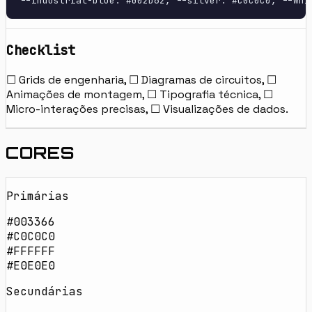
--industrial-blue: #002D62, --silver: #C0C0C0, --whi
Checklist
☐ Grids de engenharia, ☐ Diagramas de circuitos, ☐
Animações de montagem, ☐ Tipografia técnica, ☐
Micro-interações precisas, ☐ Visualizações de dados.
CORES
Primárias
#003366
#C0C0C0
#FFFFFF
#E0E0E0
Secundárias