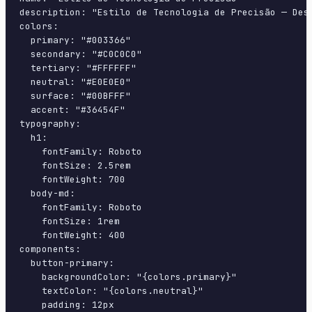
description: "Estilo de Tecnologia de Precisão — Des
colors:

  primary: "#003366"

  secondary: "#C0C0C0"

  tertiary: "#FFFFFF"

  neutral: "#E0E0E0"

  surface: "#00BFFF"

  accent: "#36454F"

typography:

  h1:

    fontFamily: Roboto

    fontSize: 2.5rem

    fontWeight: 700

  body-md:

    fontFamily: Roboto

    fontSize: 1rem

    fontWeight: 400

components:

  button-primary:

    backgroundColor: "{colors.primary}"

    textColor: "{colors.neutral}"

    padding: 12px
