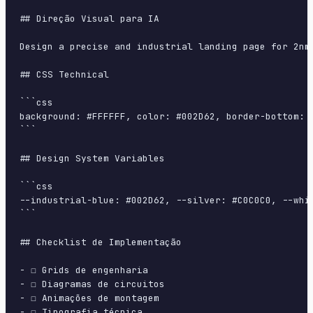
## Direção Visual para IA

Design a precise and industrial landing page for 2nm
## CSS Technical

```css

background: #FFFFFF, color: #002D62, border-bottom: 
```

## Design System Variables

```css

--industrial-blue: #002D62, --silver: #C0C0C0, --whi
```

## Checklist de Implementação

- ☐ Grids de engenharia

- ☐ Diagramas de circuitos

- ☐ Animações de montagem

- ☐ Tipografia técnica
