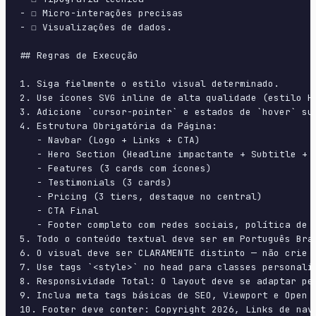
- ☐ Micro-interações precisas

- ☐ Visualizações de dados.

## Regras de Execução

1. Siga fielmente o estilo visual determinado.

2. Use ícones SVG inline de alta qualidade (estilo H
3. Adicione `cursor-pointer` e estados de `hover` su
4. Estrutura Obrigatória da Página:

   - Navbar (Logo + Links + CTA)

   - Hero Section (Headline impactante + Subtitle + 2
   - Features (3 cards com ícones)

   - Testimonials (3 cards)

   - Pricing (3 tiers, destaque no central)

   - CTA Final

   - Footer completo com redes sociais, política de p
5. Todo o conteúdo textual deve ser em Português Bras
6. O visual deve ser CLARAMENTE distinto — não crie 
7. Use tags `<style>` no head para classes personali
8. Responsividade Total: O layout deve se adaptar pe
9. Inclua meta tags básicas de SEO, Viewport e Open G
10. Footer deve conter: Copyright 2026, Links de nave