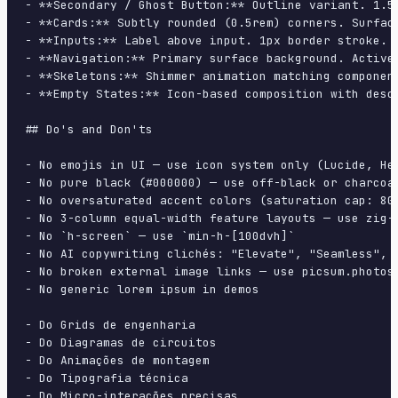
- **Secondary / Ghost Button:** Outline variant. 1.5
- **Cards:** Subtly rounded (0.5rem) corners. Surfac
- **Inputs:** Label above input. 1px border stroke. 
- **Navigation:** Primary surface background. Active
- **Skeletons:** Shimmer animation matching component
- **Empty States:** Icon-based composition with descr
## Do's and Don'ts

- No emojis in UI — use icon system only (Lucide, Her
- No pure black (#000000) — use off-black or charcoal
- No oversaturated accent colors (saturation cap: 80%
- No 3-column equal-width feature layouts — use zig-z
- No `h-screen` — use `min-h-[100dvh]`

- No AI copywriting clichés: "Elevate", "Seamless", "
- No broken external image links — use picsum.photos 
- No generic lorem ipsum in demos

- Do Grids de engenharia

- Do Diagramas de circuitos

- Do Animações de montagem

- Do Tipografia técnica

- Do Micro-interações precisas
