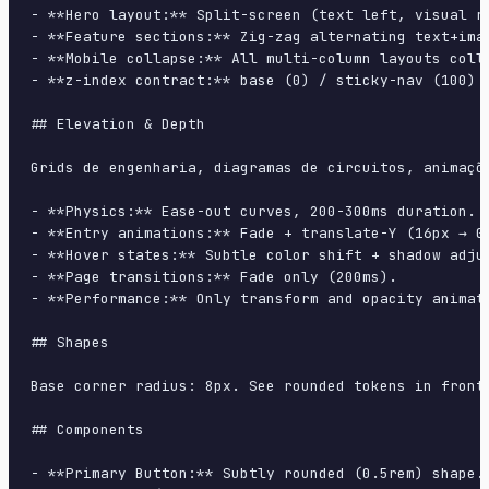
- **Hero layout:** Split-screen (text left, visual ri
- **Feature sections:** Zig-zag alternating text+imag
- **Mobile collapse:** All multi-column layouts colla
- **z-index contract:** base (0) / sticky-nav (100) /
## Elevation & Depth

Grids de engenharia, diagramas de circuitos, animaçõ
- **Physics:** Ease-out curves, 200-300ms duration. S
- **Entry animations:** Fade + translate-Y (16px → 0
- **Hover states:** Subtle color shift + shadow adjus
- **Page transitions:** Fade only (200ms).

- **Performance:** Only transform and opacity animate
## Shapes

Base corner radius: 8px. See rounded tokens in front 
## Components

- **Primary Button:** Subtly rounded (0.5rem) shape.