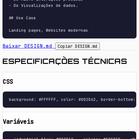
- Do Visualizações de dados.

## Use Case

Baixar DESIGN.md
Copiar DESIGN.md
ESPECIFICAÇÕES TÉCNICAS
CSS
background: #FFFFFF, color: #002D62, border-bottom: 
Variáveis