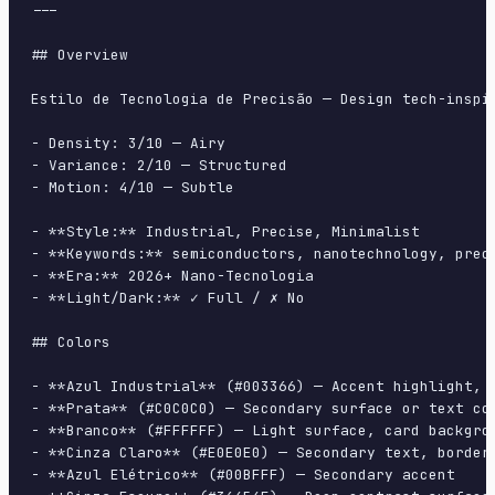
---

## Overview

Estilo de Tecnologia de Precisão — Design tech-inspi
- Density: 3/10 — Airy

- Variance: 2/10 — Structured

- Motion: 4/10 — Subtle

- **Style:** Industrial, Precise, Minimalist

- **Keywords:** semiconductors, nanotechnology, prec
- **Era:** 2026+ Nano-Tecnologia

- **Light/Dark:** ✓ Full / ✗ No

## Colors

- **Azul Industrial** (#003366) — Accent highlight, l
- **Prata** (#C0C0C0) — Secondary surface or text col
- **Branco** (#FFFFFF) — Light surface, card backgrou
- **Cinza Claro** (#E0E0E0) — Secondary text, borders
- **Azul Elétrico** (#00BFFF) — Secondary accent
