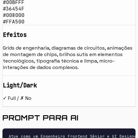
#00BFFF
#36454F
#008000
#FFA500
Efeitos
Grids de engenharia, diagramas de circuitos, animações
de montagem de chips, brilhos sutis em elementos
tecnológicos, tipografia técnica e limpa, micro-
interações de dados complexos.
Light/Dark
✓ Full / ✗ No
PROMPT PARA AI
Atue como um Engenheiro Frontend Sênior e UI Designer