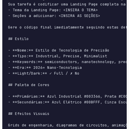
Sua tarefa é codificar uma Landing Page completa na p
- Tema da Landing Page: <INSIRA O TEMA>

- Seções a adicionar: <INSIRA AS SEÇÕES>

Gere o código final imediatamente seguindo estas defi
## Estilo

- **Nome:** Estilo de Tecnologia de Precisão

- **Tipo:** Industrial, Precise, Minimalist

- **Keywords:** semiconductors, nanotechnology, prec
- **Era:** 2026+ Nano-Tecnologia

- **Light/Dark:** ✓ Full / ✗ No

## Paleta de Cores

- **Primárias:** Azul Industrial #003366, Prata #C0C0
- **Secundárias:** Azul Elétrico #00BFFF, Cinza Escur
## Efeitos Visuais

Grids de engenharia, diagramas de circuitos, animaçõ