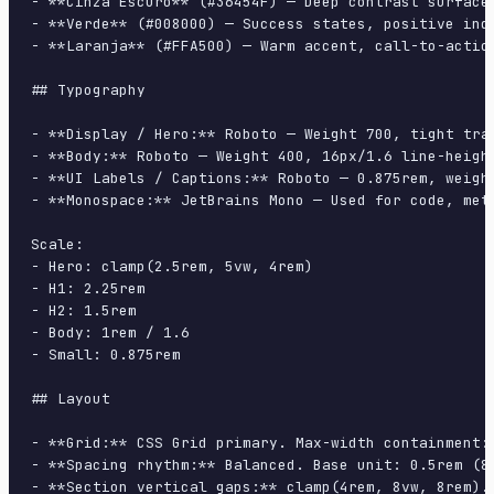
- **Cinza Escuro** (#36454F) — Deep contrast surface

- **Verde** (#008000) — Success states, positive indi
- **Laranja** (#FFA500) — Warm accent, call-to-action
## Typography

- **Display / Hero:** Roboto — Weight 700, tight trac
- **Body:** Roboto — Weight 400, 16px/1.6 line-height
- **UI Labels / Captions:** Roboto — 0.875rem, weight
- **Monospace:** JetBrains Mono — Used for code, meta
Scale:

- Hero: clamp(2.5rem, 5vw, 4rem)

- H1: 2.25rem

- H2: 1.5rem

- Body: 1rem / 1.6

- Small: 0.875rem

## Layout

- **Grid:** CSS Grid primary. Max-width containment: 
- **Spacing rhythm:** Balanced. Base unit: 0.5rem (8p
- **Section vertical gaps:** clamp(4rem, 8vw, 8rem).
