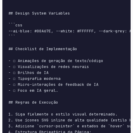
```

## Design System Variables

```css

--ai-blue: #00A67E, --white: #FFFFFF, --dark-grey: #
```

## Checklist de Implementação

- ☐ Animações de geração de texto/código

- ☐ Visualizações de redes neurais

- ☐ Brilhos de IA

- ☐ Tipografia moderna

- ☐ Micro-interações de feedback de IA

- ☐ Foco em IA geral.

## Regras de Execução

1. Siga fielmente o estilo visual determinado.

2. Use ícones SVG inline de alta qualidade (estilo H
3. Adicione `cursor-pointer` e estados de `hover` su
4. Estrutura Obrigatória da Página:
