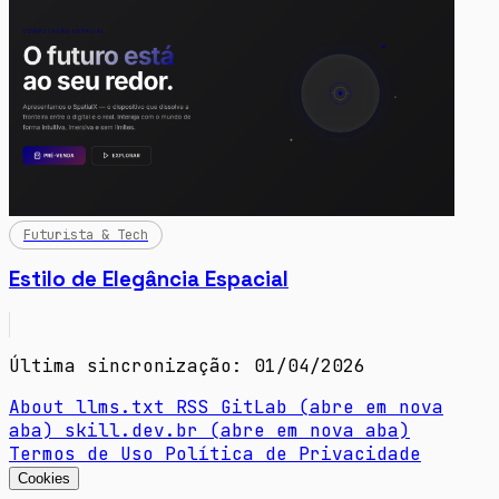
Futurista & Tech
Estilo de Elegância Espacial
Última sincronização: 01/04/2026
About
llms.txt
RSS
GitLab
(abre em nova
aba)
skill.dev.br
(abre em nova aba)
Termos de Uso
Política de Privacidade
Cookies