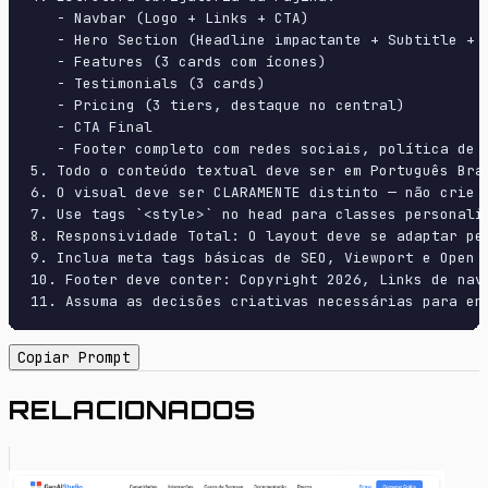
   - Navbar (Logo + Links + CTA)

   - Hero Section (Headline impactante + Subtitle + 2
   - Features (3 cards com ícones)

   - Testimonials (3 cards)

   - Pricing (3 tiers, destaque no central)

   - CTA Final

   - Footer completo com redes sociais, política de p
5. Todo o conteúdo textual deve ser em Português Bras
6. O visual deve ser CLARAMENTE distinto — não crie 
7. Use tags `<style>` no head para classes personali
8. Responsividade Total: O layout deve se adaptar pe
9. Inclua meta tags básicas de SEO, Viewport e Open G
10. Footer deve conter: Copyright 2026, Links de nave
11. Assuma as decisões criativas necessárias para en
Copiar Prompt
RELACIONADOS