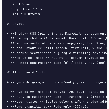
- H2: 1.5rem

- Body: 1rem / 1.6

- Small: 0.875rem

## Layout

- **Grid:** CSS Grid primary. Max-width containment: 
- **Spacing rhythm:** Balanced. Base unit: 0.5rem (8p
- **Section vertical gaps:** clamp(4rem, 8vw, 8rem).

- **Hero layout:** Split-screen (text left, visual ri
- **Feature sections:** Zig-zag alternating text+imag
- **Mobile collapse:** All multi-column layouts colla
- **z-index contract:** base (0) / sticky-nav (100) /
## Elevation & Depth

Animações de geração de texto/código, visualizações 
- **Physics:** Ease-out curves, 200-300ms duration. S
- **Entry animations:** Fade + translate-Y (16px → 0
- **Hover states:** Subtle color shift + shadow adjus
- **Page transitions:** Fade only (200ms).
