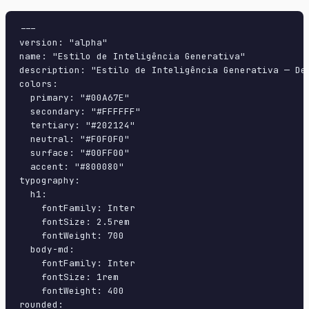
---

version: "alpha"

name: "Estilo de Inteligência Generativa"

description: "Estilo de Inteligência Generativa — De
colors:

  primary: "#00A67E"

  secondary: "#FFFFFF"

  tertiary: "#202124"

  neutral: "#F0F0F0"

  surface: "#00FF00"

  accent: "#800080"

typography:

  h1:

    fontFamily: Inter

    fontSize: 2.5rem

    fontWeight: 700

  body-md:

    fontFamily: Inter

    fontSize: 1rem

    fontWeight: 400

rounded:
