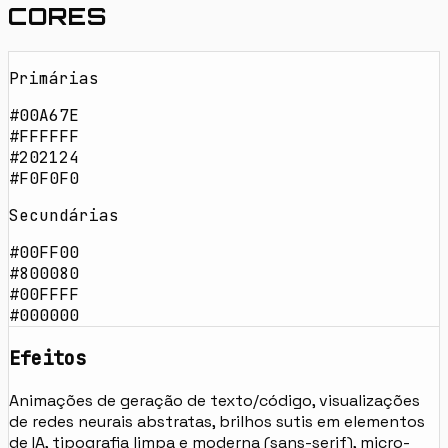
CORES
Primárias
#00A67E
#FFFFFF
#202124
#F0F0F0
Secundárias
#00FF00
#800080
#00FFFF
#000000
Efeitos
Animações de geração de texto/código, visualizações
de redes neurais abstratas, brilhos sutis em elementos
de IA, tipografia limpa e moderna (sans-serif), micro-