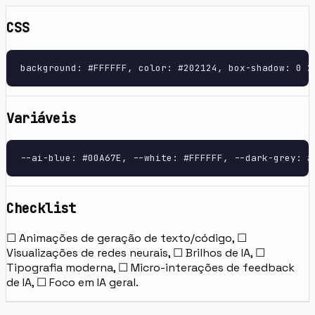
CSS
background: #FFFFFF, color: #202124, box-shadow: 0 2
Variáveis
--ai-blue: #00A67E, --white: #FFFFFF, --dark-grey: #
Checklist
☐ Animações de geração de texto/código, ☐
Visualizações de redes neurais, ☐ Brilhos de IA, ☐
Tipografia moderna, ☐ Micro-interações de feedback
de IA, ☐ Foco em IA geral.