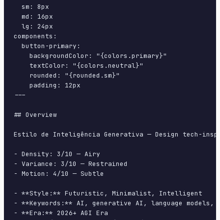
  sm: 8px

  md: 16px

  lg: 24px

components:

  button-primary:

    backgroundColor: "{colors.primary}"

    textColor: "{colors.neutral}"

    rounded: "{rounded.sm}"

    padding: 12px

---

## Overview

Estilo de Inteligência Generativa — Design tech-insp
- Density: 3/10 — Airy

- Variance: 3/10 — Restrained

- Motion: 4/10 — Subtle

- **Style:** Futuristic, Minimalist, Intelligent

- **Keywords:** AI, generative AI, language models, 
- **Era:** 2026+ AGI Era
