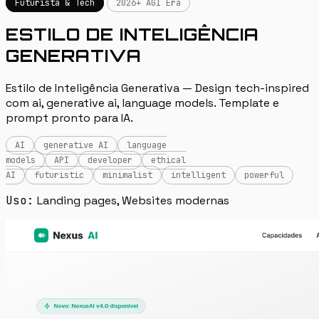
Futurista & Tech
2026+ AGI Era
ESTILO DE INTELIGÊNCIA
GENERATIVA
Estilo de Inteligência Generativa — Design tech-inspired
com ai, generative ai, language models. Template e
prompt pronto para IA.
AI
generative AI
language
models
API
developer
ethical
AI
futuristic
minimalist
intelligent
powerful
Uso:
Landing pages, Websites modernas