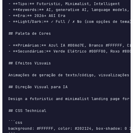
- **Tipo:** Futuristic, Minimalist, Intelligent

- **Keywords:** AI, generative AI, language models, 
- **Era:** 2026+ AGI Era

- **Light/Dark:** ✓ Full / ✗ No (com opções de tema)

## Paleta de Cores

- **Primárias:** Azul IA #00A67E, Branco #FFFFFF, Cin
- **Secundárias:** Verde Elétrico #00FF00, Roxo #8000
## Efeitos Visuais

Animações de geração de texto/código, visualizações 
## Direção Visual para IA

Design a futuristic and minimalist landing page for 
## CSS Technical

```css

background: #FFFFFF, color: #202124, box-shadow: 0 2