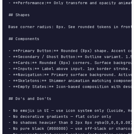
- **Performance:** Only transform and opacity animate
## Shapes

Base corner radius: 8px. See rounded tokens in front 
## Components

- **Primary Button:** Rounded (8px) shape. Accent co
- **Secondary / Ghost Button:** Outline variant. 1.5
- **Cards:** Rounded (8px) corners. Surface backgrou
- **Inputs:** Label above input. 1px border stroke. 
- **Navigation:** Primary surface background. Active
- **Skeletons:** Shimmer animation matching component
- **Empty States:** Icon-based composition with descr
## Do's and Don'ts

- No emojis in UI — use icon system only (Lucide, Her
- No decorative gradients — flat color only

- No shadows heavier than 0 2px 8px rgba(0,0,0,0.08)

- No pure black (#000000) — use off-black or charcoal