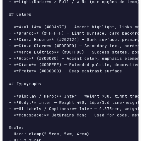
- **Light/Dark:** ✓ Full / ✗ No (com opções de tema)

## Colors

- **Azul IA** (#00A67E) — Accent highlight, links and
- **Branco** (#FFFFFF) — Light surface, card backgrou
- **Cinza Escuro** (#202124) — Dark surface, primary 
- **Cinza Claro** (#F0F0F0) — Secondary text, borders
- **Verde Elétrico** (#00FF00) — Success states, posi
- **Roxo** (#800080) — Accent color, emphasis element
- **Ciano** (#00FFFF) — Extended palette, decorative 
- **Preto** (#000000) — Deep contrast surface

## Typography

- **Display / Hero:** Inter — Weight 700, tight track
- **Body:** Inter — Weight 400, 16px/1.6 line-height,
- **UI Labels / Captions:** Inter — 0.875rem, weight 
- **Monospace:** JetBrains Mono — Used for code, meta
Scale:

- Hero: clamp(2.5rem, 5vw, 4rem)

- H1: 2.25rem
