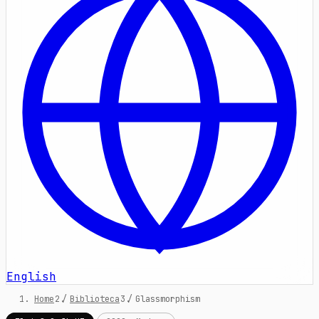
English
Home
/
Biblioteca
/
Glassmorphism