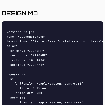
DESIGN.MD
---

version: "alpha"

name: "Glassmorphism"

description: "Efeito glass frosted com blur, translu
colors:

  primary: "#0080FF"

  secondary: "#8B00FF"

  tertiary: "#FF1493"

  neutral: "#20B2AA"

typography:

  h1:

    fontFamily: -apple-system, sans-serif

    fontSize: 2.25rem

    fontWeight: 700

  body-md:

    fontFamily: -apple-system, sans-serif
