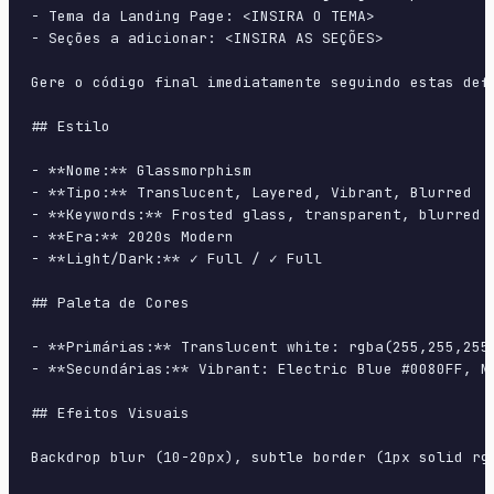
- Tema da Landing Page: <INSIRA O TEMA>

- Seções a adicionar: <INSIRA AS SEÇÕES>

Gere o código final imediatamente seguindo estas defi
## Estilo

- **Nome:** Glassmorphism

- **Tipo:** Translucent, Layered, Vibrant, Blurred

- **Keywords:** Frosted glass, transparent, blurred 
- **Era:** 2020s Modern

- **Light/Dark:** ✓ Full / ✓ Full

## Paleta de Cores

- **Primárias:** Translucent white: rgba(255,255,255,
- **Secundárias:** Vibrant: Electric Blue #0080FF, Ne
## Efeitos Visuais

Backdrop blur (10-20px), subtle border (1px solid rgb