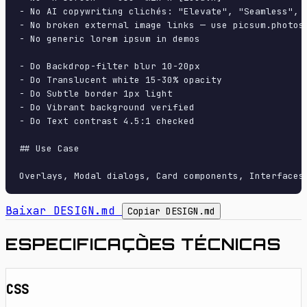
- No AI copywriting clichés: "Elevate", "Seamless", "
- No broken external image links — use picsum.photos 
- No generic lorem ipsum in demos

- Do Backdrop-filter blur 10-20px

- Do Translucent white 15-30% opacity

- Do Subtle border 1px light

- Do Vibrant background verified

- Do Text contrast 4.5:1 checked

## Use Case

Baixar DESIGN.md
Copiar DESIGN.md
ESPECIFICAÇÕES TÉCNICAS
CSS