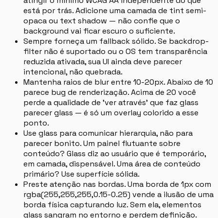
atingir o mínimo WCAG AA independente do que
está por trás. Adicione uma camada de tint semi-
opaca ou text shadow — não confie que o
background vai ficar escuro o suficiente.
Sempre forneça um fallback sólido. Se backdrop-
filter não é suportado ou o OS tem transparência
reduzida ativada, sua UI ainda deve parecer
intencional, não quebrada.
Mantenha raios de blur entre 10-20px. Abaixo de 10
parece bug de renderização. Acima de 20 você
perde a qualidade de 'ver através' que faz glass
parecer glass — é só um overlay colorido a esse
ponto.
Use glass para comunicar hierarquia, não para
parecer bonito. Um painel flutuante sobre
conteúdo? Glass diz ao usuário que é temporário,
em camada, dispensável. Uma área de conteúdo
primário? Use superfície sólida.
Preste atenção nas bordas. Uma borda de 1px com
rgba(255,255,255,0.15-0.25) vende a ilusão de uma
borda física capturando luz. Sem ela, elementos
glass sangram no entorno e perdem definição.