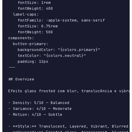
    fontSize: 1rem

    fontWeight: 400

  label-caps:

    fontFamily: -apple-system, sans-serif

    fontSize: 0.75rem

    fontWeight: 500

components:

  button-primary:

    backgroundColor: "{colors.primary}"

    textColor: "{colors.neutral}"

    padding: 12px

---

## Overview

Efeito glass frosted com blur, translucência e vibra
- Density: 5/10 — Balanced

- Variance: 4/10 — Moderate

- Motion: 4/10 — Subtle

- **Style:** Translucent, Layered, Vibrant, Blurred
