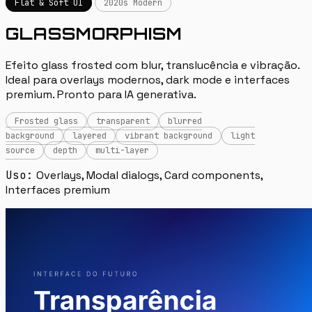
Flat & Soft UI
2020s Modern
GLASSMORPHISM
Efeito glass frosted com blur, translucência e vibração.
Ideal para overlays modernos, dark mode e interfaces
premium. Pronto para IA generativa.
Frosted glass
transparent
blurred
background
layered
vibrant background
light
source
depth
multi-layer
Uso:
Overlays, Modal dialogs, Card components,
Interfaces premium