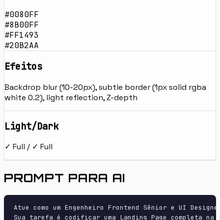
#0080FF
#8B00FF
#FF1493
#20B2AA
Efeitos
Backdrop blur (10-20px), subtle border (1px solid rgba
white 0.2), light reflection, Z-depth
Light/Dark
✓ Full / ✓ Full
PROMPT PARA AI
Atue como um Engenheiro Frontend Sênior e UI Designer
Sua tarefa é codificar uma Landing Page completa na p