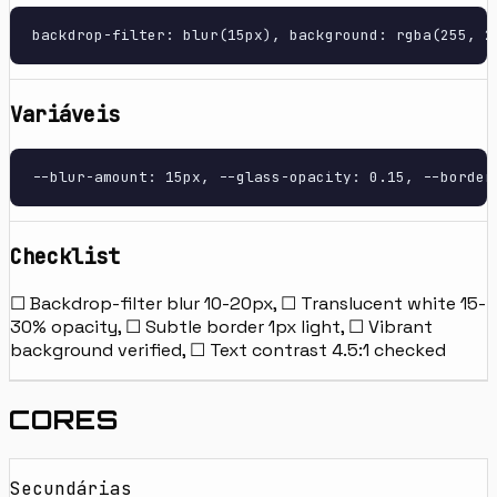
backdrop-filter: blur(15px), background: rgba(255, 2
Variáveis
--blur-amount: 15px, --glass-opacity: 0.15, --border
Checklist
☐ Backdrop-filter blur 10-20px, ☐ Translucent white 15-
30% opacity, ☐ Subtle border 1px light, ☐ Vibrant
background verified, ☐ Text contrast 4.5:1 checked
CORES
Secundárias