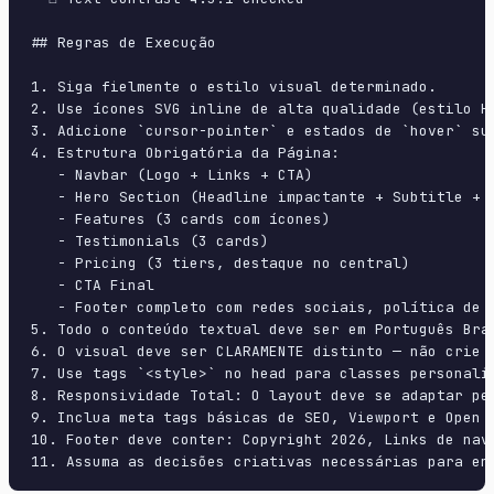
## Regras de Execução

1. Siga fielmente o estilo visual determinado.

2. Use ícones SVG inline de alta qualidade (estilo H
3. Adicione `cursor-pointer` e estados de `hover` su
4. Estrutura Obrigatória da Página:

   - Navbar (Logo + Links + CTA)

   - Hero Section (Headline impactante + Subtitle + 2
   - Features (3 cards com ícones)

   - Testimonials (3 cards)

   - Pricing (3 tiers, destaque no central)

   - CTA Final

   - Footer completo com redes sociais, política de p
5. Todo o conteúdo textual deve ser em Português Bras
6. O visual deve ser CLARAMENTE distinto — não crie 
7. Use tags `<style>` no head para classes personali
8. Responsividade Total: O layout deve se adaptar pe
9. Inclua meta tags básicas de SEO, Viewport e Open G
10. Footer deve conter: Copyright 2026, Links de nave
11. Assuma as decisões criativas necessárias para en