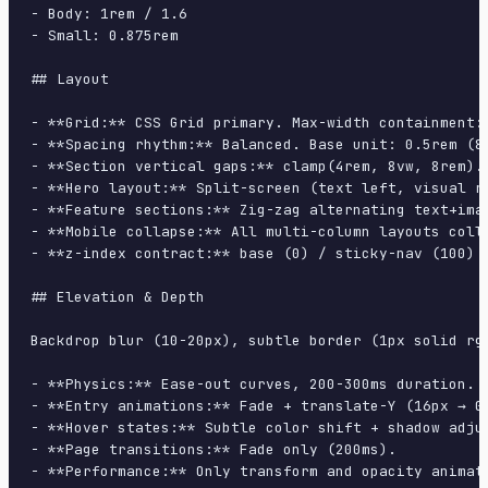
- Body: 1rem / 1.6

- Small: 0.875rem

## Layout

- **Grid:** CSS Grid primary. Max-width containment: 
- **Spacing rhythm:** Balanced. Base unit: 0.5rem (8p
- **Section vertical gaps:** clamp(4rem, 8vw, 8rem).

- **Hero layout:** Split-screen (text left, visual ri
- **Feature sections:** Zig-zag alternating text+imag
- **Mobile collapse:** All multi-column layouts colla
- **z-index contract:** base (0) / sticky-nav (100) /
## Elevation & Depth

Backdrop blur (10-20px), subtle border (1px solid rgb
- **Physics:** Ease-out curves, 200-300ms duration. S
- **Entry animations:** Fade + translate-Y (16px → 0
- **Hover states:** Subtle color shift + shadow adjus
- **Page transitions:** Fade only (200ms).

- **Performance:** Only transform and opacity animate