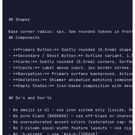
## Shapes

Base corner radius: 4px. See rounded tokens in front 
## Components

- **Primary Button:** Subtly rounded (0.5rem) shape.
- **Secondary / Ghost Button:** Outline variant. 1.5
- **Cards:** Subtly rounded (0.5rem) corners. Surfac
- **Inputs:** Label above input. 1px border stroke. 
- **Navigation:** Primary surface background. Active
- **Skeletons:** Shimmer animation matching component
- **Empty States:** Icon-based composition with descr
## Do's and Don'ts

- No emojis in UI — use icon system only (Lucide, Her
- No pure black (#000000) — use off-black or charcoal
- No oversaturated accent colors (saturation cap: 80%
- No 3-column equal-width feature layouts — use zig-z
- No `h-screen` — use `min-h-[100dvh]`
