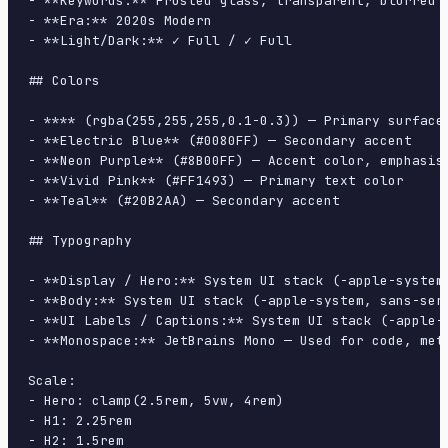
- **Keywords:** Frosted glass, transparent, blurred 
- **Era:** 2020s Modern

- **Light/Dark:** ✓ Full / ✓ Full

## Colors

- **** (rgba(255,255,255,0.1-0.3)) — Primary surface 
- **Electric Blue** (#0080FF) — Secondary accent

- **Neon Purple** (#8B00FF) — Accent color, emphasis 
- **Vivid Pink** (#FF1493) — Primary text color

- **Teal** (#20B2AA) — Secondary accent

## Typography

- **Display / Hero:** System UI stack (-apple-system
- **Body:** System UI stack (-apple-system, sans-ser
- **UI Labels / Captions:** System UI stack (-apple-
- **Monospace:** JetBrains Mono — Used for code, meta
Scale:

- Hero: clamp(2.5rem, 5vw, 4rem)

- H1: 2.25rem

- H2: 1.5rem
