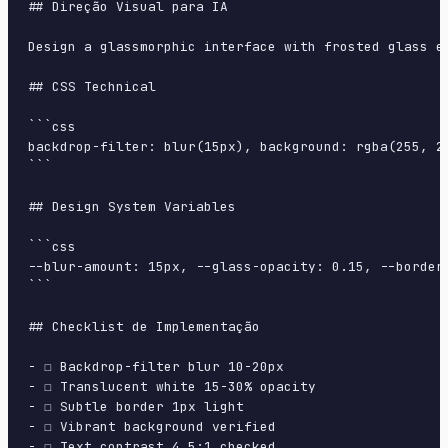
## Direção Visual para IA

Design a glassmorphic interface with frosted glass e
## CSS Technical

```css

backdrop-filter: blur(15px), background: rgba(255, 2
```

## Design System Variables

```css

--blur-amount: 15px, --glass-opacity: 0.15, --border
```

## Checklist de Implementação

- ☐ Backdrop-filter blur 10-20px

- ☐ Translucent white 15-30% opacity

- ☐ Subtle border 1px light

- ☐ Vibrant background verified

- ☐ Text contrast 4.5:1 checked
