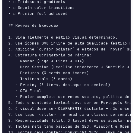
- ☐ Iridescent gradients

- ☐ Smooth color transitions

- ☐ Premium feel achieved

## Regras de Execução

1. Siga fielmente o estilo visual determinado.

2. Use ícones SVG inline de alta qualidade (estilo H
3. Adicione `cursor-pointer` e estados de `hover` su
4. Estrutura Obrigatória da Página:

   - Navbar (Logo + Links + CTA)

   - Hero Section (Headline impactante + Subtitle + 2
   - Features (3 cards com ícones)

   - Testimonials (3 cards)

   - Pricing (3 tiers, destaque no central)

   - CTA Final

   - Footer completo com redes sociais, política de p
5. Todo o conteúdo textual deve ser em Português Bras
6. O visual deve ser CLARAMENTE distinto — não crie 
7. Use tags `<style>` no head para classes personali
8. Responsividade Total: O layout deve se adaptar pe
9. Inclua meta tags básicas de SEO, Viewport e Open G
10. Footer deve conter: Copyright 2026, Links de nave