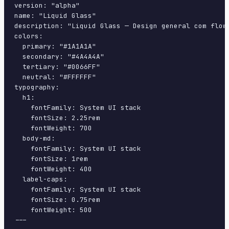
version: "alpha"

name: "Liquid Glass"

description: "Liquid Glass — Design general com flow
colors:

  primary: "#1A1A1A"

  secondary: "#4A4A4A"

  tertiary: "#0066FF"

  neutral: "#FFFFFF"

typography:

  h1:

    fontFamily: System UI stack

    fontSize: 2.25rem

    fontWeight: 700

  body-md:

    fontFamily: System UI stack

    fontSize: 1rem

    fontWeight: 400

  label-caps:

    fontFamily: System UI stack

    fontSize: 0.75rem

    fontWeight: 500

---
