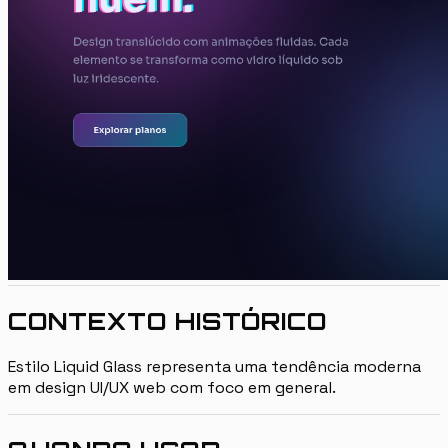
CONTEXTO HISTÓRICO
Estilo Liquid Glass representa uma tendência moderna
em design UI/UX web com foco em general.