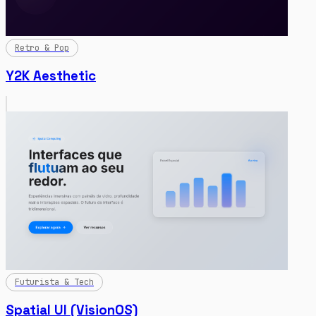
Retro & Pop
Y2K Aesthetic
Futurista & Tech
Spatial UI (VisionOS)