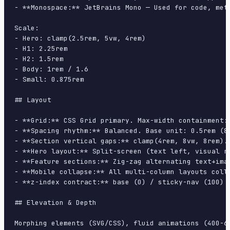
- **Monospace:** JetBrains Mono — Used for code, meta
Scale:

- Hero: clamp(2.5rem, 5vw, 4rem)

- H1: 2.25rem

- H2: 1.5rem

- Body: 1rem / 1.6

- Small: 0.875rem

## Layout

- **Grid:** CSS Grid primary. Max-width containment: 
- **Spacing rhythm:** Balanced. Base unit: 0.5rem (8p
- **Section vertical gaps:** clamp(4rem, 8vw, 8rem).

- **Hero layout:** Split-screen (text left, visual ri
- **Feature sections:** Zig-zag alternating text+imag
- **Mobile collapse:** All multi-column layouts colla
- **z-index contract:** base (0) / sticky-nav (100) /
## Elevation & Depth

Morphing elements (SVG/CSS), fluid animations (400-6