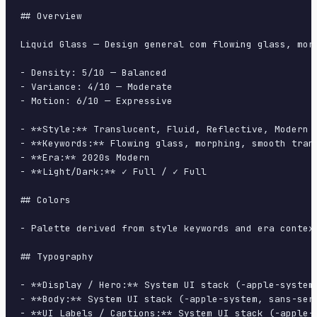
## Overview

Liquid Glass — Design general com flowing glass, mor
- Density: 5/10 — Balanced

- Variance: 4/10 — Moderate

- Motion: 6/10 — Expressive

- **Style:** Translucent, Fluid, Reflective, Modern

- **Keywords:** Flowing glass, morphing, smooth tran
- **Era:** 2020s Modern

- **Light/Dark:** ✓ Full / ✓ Full

## Colors

- Palette derived from style keywords and era context
## Typography

- **Display / Hero:** System UI stack (-apple-system
- **Body:** System UI stack (-apple-system, sans-ser
- **UI Labels / Captions:** System UI stack (-apple-