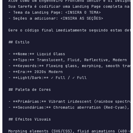
Atue como um Engenheiro Frontend Sênior e UI Designer
Sua tarefa é codificar uma Landing Page completa na p
- Tema da Landing Page: <INSIRA O TEMA>

- Seções a adicionar: <INSIRA AS SEÇÕES>

Gere o código final imediatamente seguindo estas defi
## Estilo

- **Nome:** Liquid Glass

- **Tipo:** Translucent, Fluid, Reflective, Modern

- **Keywords:** Flowing glass, morphing, smooth tran
- **Era:** 2020s Modern

- **Light/Dark:** ✓ Full / ✓ Full

## Paleta de Cores

- **Primárias:** Vibrant iridescent (rainbow spectru
- **Secundárias:** Chromatic aberration (Red-Cyan), 
## Efeitos Visuais

Morphing elements (SVG/CSS), fluid animations (400-6