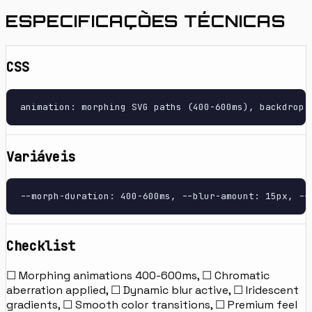
ESPECIFICAÇÕES TÉCNICAS
CSS
animation: morphing SVG paths (400-600ms), backdrop-
Variáveis
--morph-duration: 400-600ms, --blur-amount: 15px, --
Checklist
☐ Morphing animations 400-600ms, ☐ Chromatic
aberration applied, ☐ Dynamic blur active, ☐ Iridescent
gradients, ☐ Smooth color transitions, ☐ Premium feel