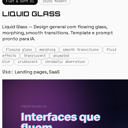
Flat & Soft UI
2020s Modern
LIQUID GLASS
Liquid Glass — Design general com flowing glass,
morphing, smooth transitions. Template e prompt
pronto para IA.
Flowing glass
morphing
smooth transitions
fluid
effects
translucent
animated
blur
iridescent
chromatic aberration
Uso:
Landing pages, SaaS