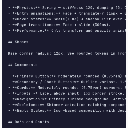
- **Physics:** Spring — stiffness 120, damping 20. Co
- **Entry animations:** Fade + translate-Y (16px → 0
- **Hover states:** Scale(1.03) + shadow lift over 20
- **Page transitions:** Fade + slide (300ms).

- **Performance:** Only transform and opacity animate
## Shapes

Base corner radius: 12px. See rounded tokens in front
## Components

- **Primary Button:** Moderately rounded (0.75rem) s
- **Secondary / Ghost Button:** Outline variant. 1.5
- **Cards:** Moderately rounded (0.75rem) corners. S
- **Inputs:** Label above input. 1px border stroke. 
- **Navigation:** Primary surface background. Active
- **Skeletons:** Shimmer animation matching component
- **Empty States:** Icon-based composition with descr
## Do's and Don'ts
