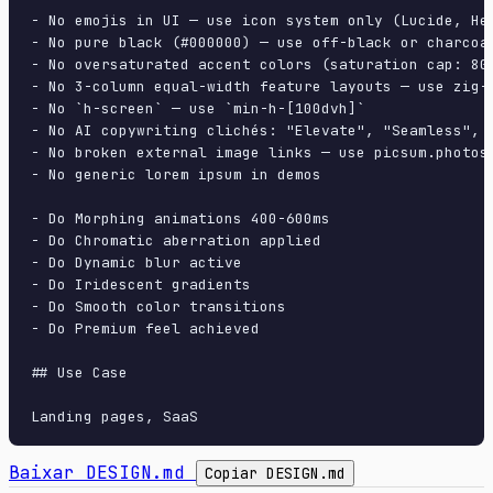
- No emojis in UI — use icon system only (Lucide, Her
- No pure black (#000000) — use off-black or charcoal
- No oversaturated accent colors (saturation cap: 80%
- No 3-column equal-width feature layouts — use zig-z
- No `h-screen` — use `min-h-[100dvh]`

- No AI copywriting clichés: "Elevate", "Seamless", "
- No broken external image links — use picsum.photos 
- No generic lorem ipsum in demos

- Do Morphing animations 400-600ms

- Do Chromatic aberration applied

- Do Dynamic blur active

- Do Iridescent gradients

- Do Smooth color transitions

- Do Premium feel achieved

## Use Case

Baixar DESIGN.md
Copiar DESIGN.md