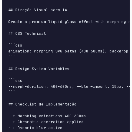
## Direção Visual para IA

Create a premium liquid glass effect with morphing s
## CSS Technical

```css

animation: morphing SVG paths (400-600ms), backdrop-
```

## Design System Variables

```css

--morph-duration: 400-600ms, --blur-amount: 15px, --
```

## Checklist de Implementação

- ☐ Morphing animations 400-600ms

- ☐ Chromatic aberration applied

- ☐ Dynamic blur active
