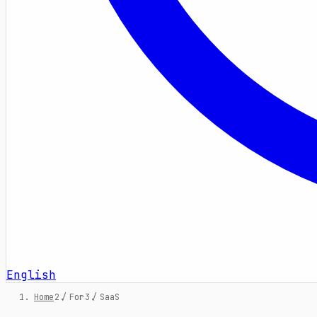
English
Home
/
For
/
SaaS